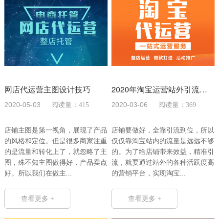
网店代运营主图设计技巧
2020年淘宝运营站外引流平台有哪些
2020-05-03
2020-03-06
阅读量：415
阅读量：369
店铺主图是第一视角，展现了产品
店铺要做好，全靠引流到位，所以
的风格和定位。但是很多商家注重
仅仅靠淘宝站内的流量是远远不够
的是流量和转化上了，就忽略了主
的。为了给店铺带来效益，精准引
图，殊不知主图做得好，产品卖点
流，就要通过站外的各种活跃度高
好。所以我们在做主...
的营销平台，实现淘宝...
查看更多 +
查看更多 +